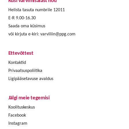
Küsi värvimisalast nõu
Helista tasuta numbrile 12011
E-R 9.00-16.30
Saada oma küsimus
või kirjuta e-kiri:
varviliin@ppg.com
Ettevõttest
Kontaktid
Privaatsuspoliitika
Ligipääsetavuse avaldus
Jälgi meie tegemisi
Koolituskeskus
Facebook
Instagram