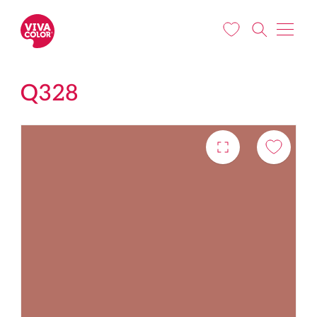
Liigu edasi põhisisu juurde
Q328