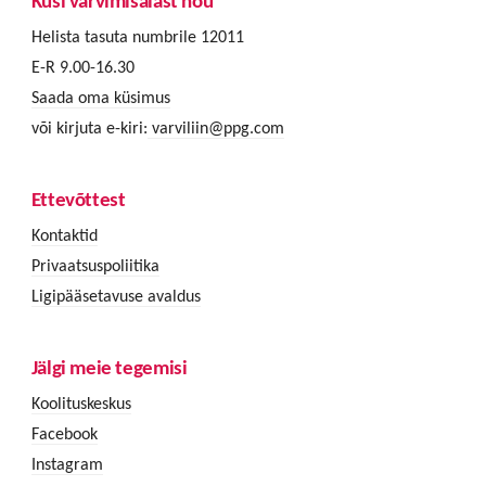
Küsi värvimisalast nõu
Helista tasuta numbrile 12011
E-R 9.00-16.30
Saada oma küsimus
või kirjuta e-kiri:
varviliin@ppg.com
Ettevõttest
Kontaktid
Privaatsuspoliitika
Ligipääsetavuse avaldus
Jälgi meie tegemisi
Koolituskeskus
Facebook
Instagram