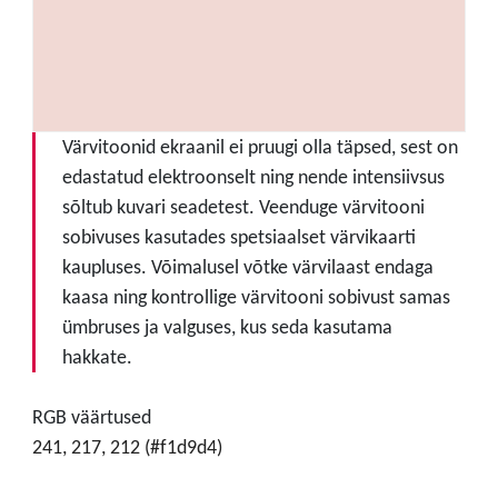
Värvitoonid ekraanil ei pruugi olla täpsed, sest on
edastatud elektroonselt ning nende intensiivsus
sõltub kuvari seadetest. Veenduge värvitooni
sobivuses kasutades spetsiaalset värvikaarti
kaupluses. Võimalusel võtke värvilaast endaga
kaasa ning kontrollige värvitooni sobivust samas
ümbruses ja valguses, kus seda kasutama
hakkate.
RGB väärtused
241, 217, 212 (#f1d9d4)