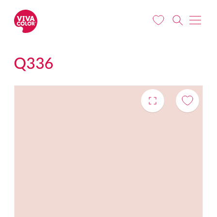
Liigu edasi põhisisu juurde
Q336