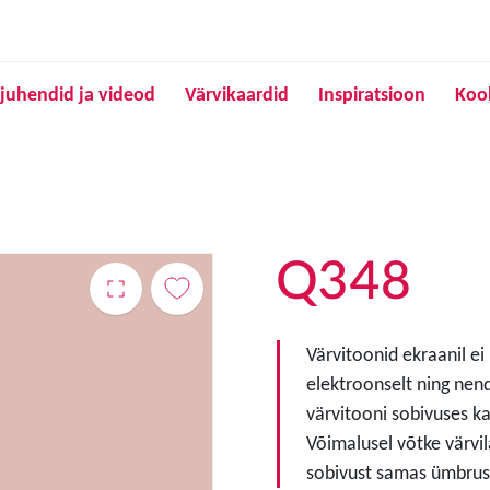
Liigu edasi põhisisu juurde
juhendid ja videod
Värvikaardid
Inspiratsioon
Koo
Q348
Värvitoonid ekraanil ei
elektroonselt ning nen
värvitooni sobivuses ka
Võimalusel võtke värvil
sobivust samas ümbruse