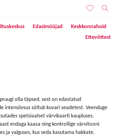
lituskeskus
Edasimüüjad
Keskkonnahoid
Ettevõttest
 pruugi olla täpsed, sest on edastatud
de intensiivsus sõltub kuvari seadetest. Veenduge
sutades spetsiaalset värvikaarti kaupluses.
aast endaga kaasa ning kontrollige värvitooni
s ja valguses, kus seda kasutama hakkate.