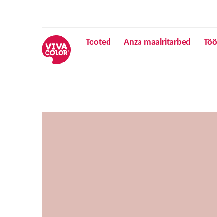
Tooted
Anza maalritarbed
Töö