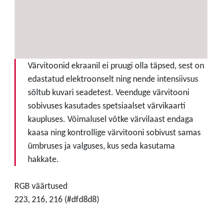
Värvitoonid ekraanil ei pruugi olla täpsed, sest on
edastatud elektroonselt ning nende intensiivsus
sõltub kuvari seadetest. Veenduge värvitooni
sobivuses kasutades spetsiaalset värvikaarti
kaupluses. Võimalusel võtke värvilaast endaga
kaasa ning kontrollige värvitooni sobivust samas
ümbruses ja valguses, kus seda kasutama
hakkate.
RGB väärtused
223, 216, 216 (#dfd8d8)