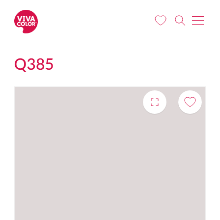
Liigu edasi põhisisu juurde
Q385