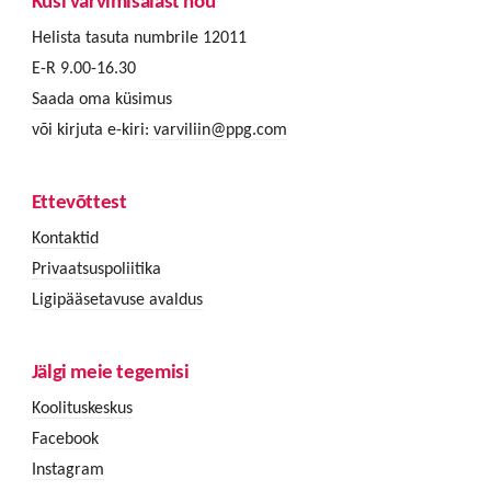
Küsi värvimisalast nõu
Helista tasuta numbrile 12011
E-R 9.00-16.30
Saada oma küsimus
või kirjuta e-kiri:
varviliin@ppg.com
Ettevõttest
Kontaktid
Privaatsuspoliitika
Ligipääsetavuse avaldus
Jälgi meie tegemisi
Koolituskeskus
Facebook
Instagram