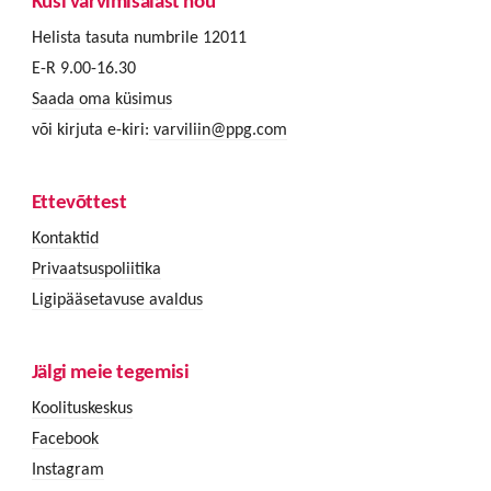
Küsi värvimisalast nõu
Helista tasuta numbrile 12011
E-R 9.00-16.30
Saada oma küsimus
või kirjuta e-kiri:
varviliin@ppg.com
Ettevõttest
Kontaktid
Privaatsuspoliitika
Ligipääsetavuse avaldus
Jälgi meie tegemisi
Koolituskeskus
Facebook
Instagram