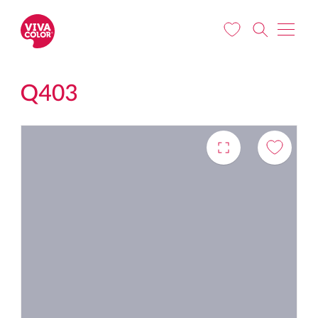
Liigu edasi põhisisu juurde
Q403