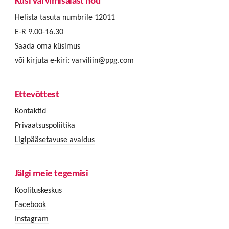
Küsi värvimisalast nõu
Helista tasuta numbrile 12011
E-R 9.00-16.30
Saada oma küsimus
või kirjuta e-kiri:
varviliin@ppg.com
Ettevõttest
Kontaktid
Privaatsuspoliitika
Ligipääsetavuse avaldus
Jälgi meie tegemisi
Koolituskeskus
Facebook
Instagram