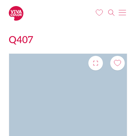
Liigu edasi põhisisu juurde
Q407