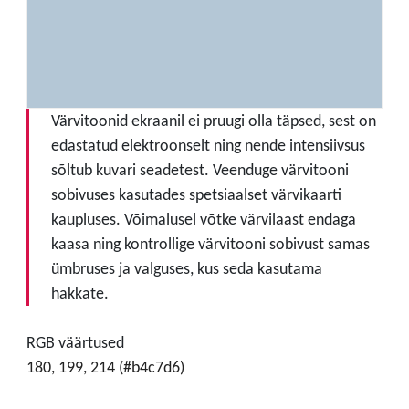
Värvitoonid ekraanil ei pruugi olla täpsed, sest on
edastatud elektroonselt ning nende intensiivsus
sõltub kuvari seadetest. Veenduge värvitooni
sobivuses kasutades spetsiaalset värvikaarti
kaupluses. Võimalusel võtke värvilaast endaga
kaasa ning kontrollige värvitooni sobivust samas
ümbruses ja valguses, kus seda kasutama
hakkate.
RGB väärtused
180, 199, 214 (#b4c7d6)