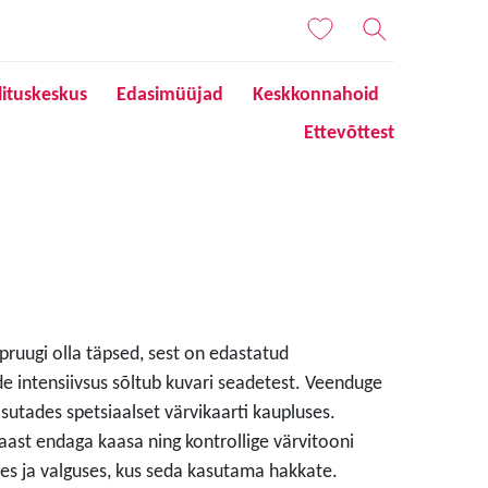
lituskeskus
Edasimüüjad
Keskkonnahoid
Ettevõttest
 pruugi olla täpsed, sest on edastatud
de intensiivsus sõltub kuvari seadetest. Veenduge
sutades spetsiaalset värvikaarti kaupluses.
aast endaga kaasa ning kontrollige värvitooni
s ja valguses, kus seda kasutama hakkate.