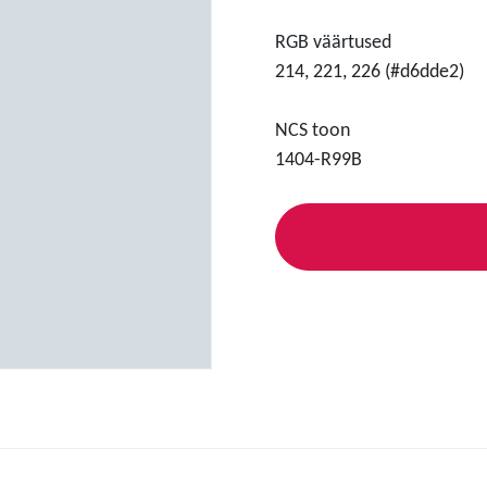
RGB väärtused
214, 221, 226 (#d6dde2)
NCS toon
1404-R99B