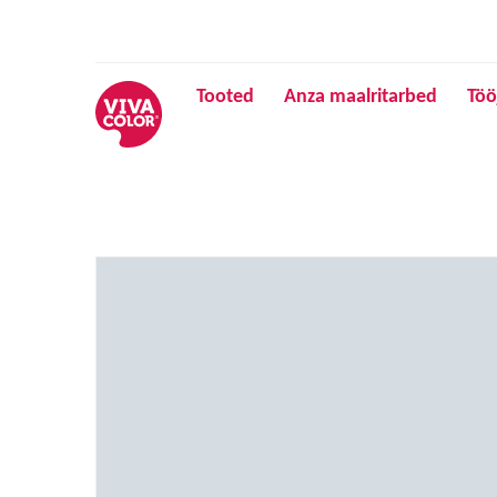
Tooted
Anza maalritarbed
Töö