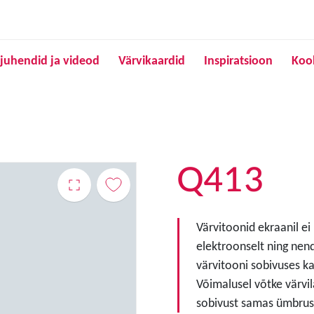
Liigu edasi põhisisu juurde
juhendid ja videod
Värvikaardid
Inspiratsioon
Koo
Q413
Värvitoonid ekraanil ei
elektroonselt ning nen
värvitooni sobivuses ka
Võimalusel võtke värvil
sobivust samas ümbruse