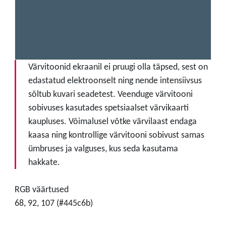
Värvitoonid ekraanil ei pruugi olla täpsed, sest on
edastatud elektroonselt ning nende intensiivsus
sõltub kuvari seadetest. Veenduge värvitooni
sobivuses kasutades spetsiaalset värvikaarti
kaupluses. Võimalusel võtke värvilaast endaga
kaasa ning kontrollige värvitooni sobivust samas
ümbruses ja valguses, kus seda kasutama
hakkate.
RGB väärtused
68, 92, 107 (#445c6b)