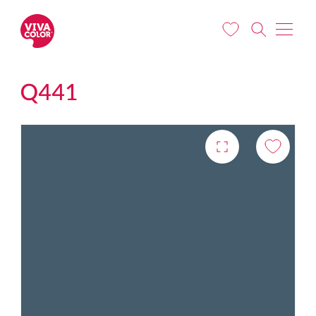
Liigu edasi põhisisu juurde
Q441