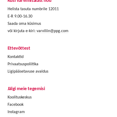
Küsi värvimisalast nõu
Helista tasuta numbrile 12011
E-R 9.00-16.30
Saada oma küsimus
või kirjuta e-kiri:
varviliin@ppg.com
Ettevõttest
Kontaktid
Privaatsuspoliitika
Ligipääsetavuse avaldus
Jälgi meie tegemisi
Koolituskeskus
Facebook
Instagram