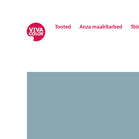
Tooted
Anza maalritarbed
Töö