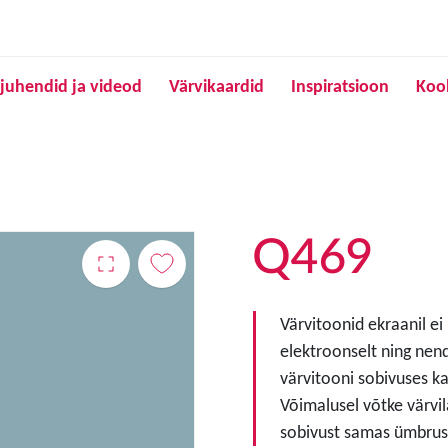
Liigu edasi põhisisu juurde
juhendid ja videod
Värvikaardid
Inspiratsioon
Koo
Q469
Värvitoonid ekraanil ei
elektroonselt ning nen
värvitooni sobivuses ka
Võimalusel võtke värvil
sobivust samas ümbruse