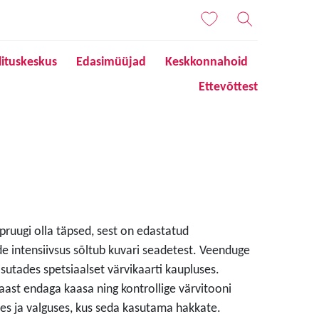
lituskeskus
Edasimüüjad
Keskkonnahoid
Ettevõttest
 pruugi olla täpsed, sest on edastatud
de intensiivsus sõltub kuvari seadetest. Veenduge
sutades spetsiaalset värvikaarti kaupluses.
aast endaga kaasa ning kontrollige värvitooni
s ja valguses, kus seda kasutama hakkate.