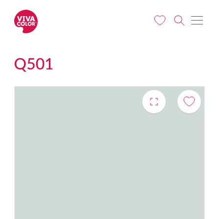
Liigu edasi põhisisu juurde
Q501