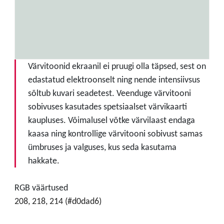
Värvitoonid ekraanil ei pruugi olla täpsed, sest on
edastatud elektroonselt ning nende intensiivsus
sõltub kuvari seadetest. Veenduge värvitooni
sobivuses kasutades spetsiaalset värvikaarti
kaupluses. Võimalusel võtke värvilaast endaga
kaasa ning kontrollige värvitooni sobivust samas
ümbruses ja valguses, kus seda kasutama
hakkate.
RGB väärtused
208, 218, 214 (#d0dad6)