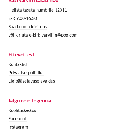
Küsi värvimisalast nõu
Helista tasuta numbrile 12011
E-R 9.00-16.30
Saada oma küsimus
või kirjuta e-kiri:
varviliin@ppg.com
Ettevõttest
Kontaktid
Privaatsuspoliitika
Ligipääsetavuse avaldus
Jälgi meie tegemisi
Koolituskeskus
Facebook
Instagram