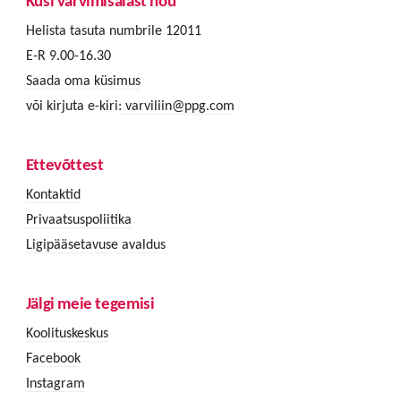
Küsi värvimisalast nõu
Helista tasuta numbrile 12011
E-R 9.00-16.30
Saada oma küsimus
või kirjuta e-kiri:
varviliin@ppg.com
Ettevõttest
Kontaktid
Privaatsuspoliitika
Ligipääsetavuse avaldus
Jälgi meie tegemisi
Koolituskeskus
Facebook
Instagram