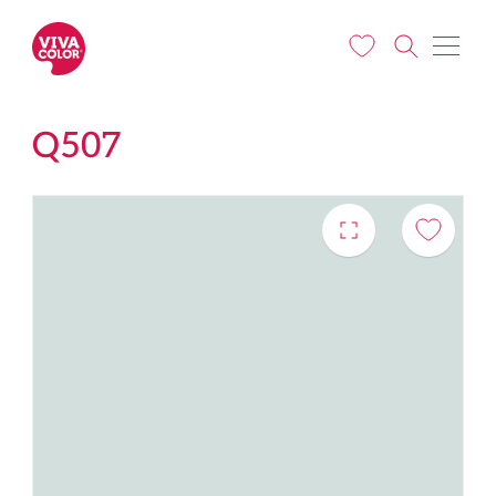
Liigu edasi põhisisu juurde
Q507