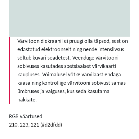
Värvitoonid ekraanil ei pruugi olla täpsed, sest on
edastatud elektroonselt ning nende intensiivsus
sõltub kuvari seadetest. Veenduge värvitooni
sobivuses kasutades spetsiaalset värvikaarti
kaupluses. Võimalusel võtke värvilaast endaga
kaasa ning kontrollige värvitooni sobivust samas
ümbruses ja valguses, kus seda kasutama
hakkate.
RGB väärtused
210, 223, 221 (#d2dfdd)