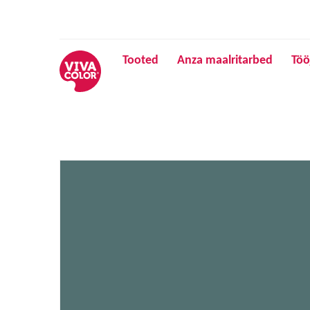
Tooted
Anza maalritarbed
Töö