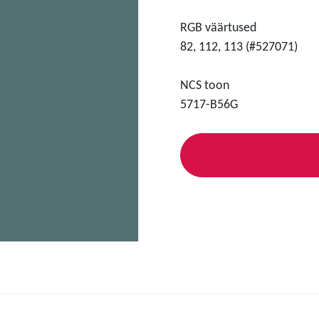
RGB väärtused
82, 112, 113 (#527071)
NCS toon
5717-B56G