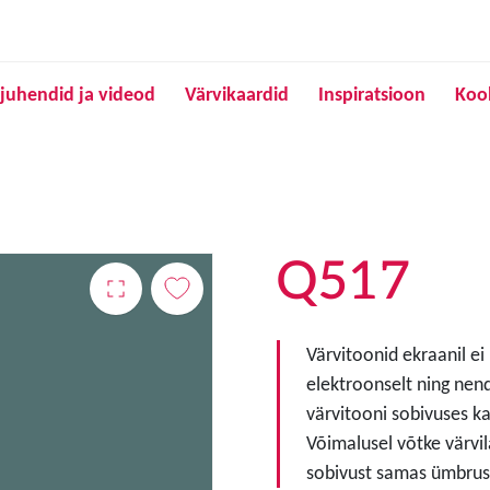
Liigu edasi põhisisu juurde
juhendid ja videod
Värvikaardid
Inspiratsioon
Koo
Q517
Värvitoonid ekraanil ei
elektroonselt ning nen
värvitooni sobivuses ka
Võimalusel võtke värvil
sobivust samas ümbruse