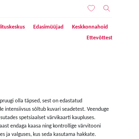
lituskeskus
Edasimüüjad
Keskkonnahoid
Ettevõttest
 pruugi olla täpsed, sest on edastatud
de intensiivsus sõltub kuvari seadetest. Veenduge
sutades spetsiaalset värvikaarti kaupluses.
aast endaga kaasa ning kontrollige värvitooni
s ja valguses, kus seda kasutama hakkate.