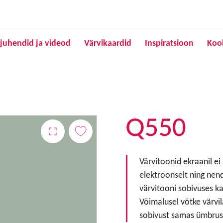
Liigu edasi põhisisu juurde
juhendid ja videod
Värvikaardid
Inspiratsioon
Koo
Q550
Värvitoonid ekraanil ei
elektroonselt ning nen
värvitooni sobivuses ka
Võimalusel võtke värvil
sobivust samas ümbruse