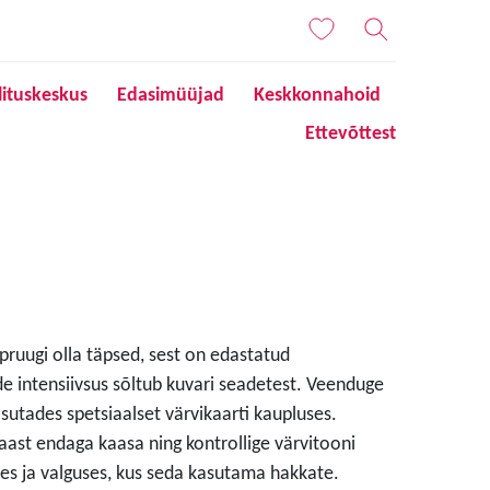
lituskeskus
Edasimüüjad
Keskkonnahoid
Ettevõttest
 pruugi olla täpsed, sest on edastatud
de intensiivsus sõltub kuvari seadetest. Veenduge
sutades spetsiaalset värvikaarti kaupluses.
aast endaga kaasa ning kontrollige värvitooni
s ja valguses, kus seda kasutama hakkate.