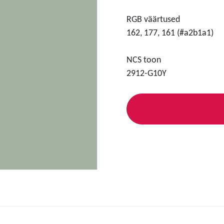
RGB väärtused
162, 177, 161 (#a2b1a1)
NCS toon
2912-G10Y