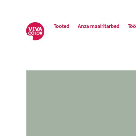
Tooted
Anza maalritarbed
Töö