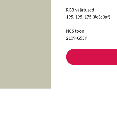
RGB väärtused
195, 195, 175 (#c3c3af)
NCS toon
2109-G55Y