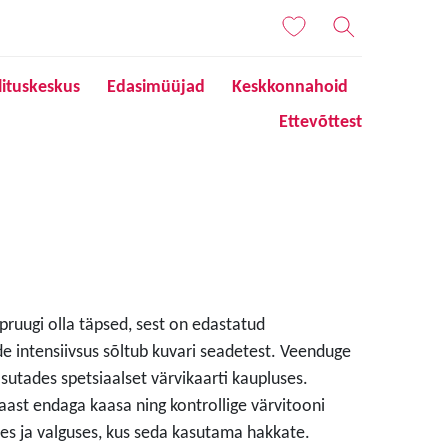
lituskeskus
Edasimüüjad
Keskkonnahoid
Ettevõttest
 pruugi olla täpsed, sest on edastatud
de intensiivsus sõltub kuvari seadetest. Veenduge
sutades spetsiaalset värvikaarti kaupluses.
aast endaga kaasa ning kontrollige värvitooni
s ja valguses, kus seda kasutama hakkate.