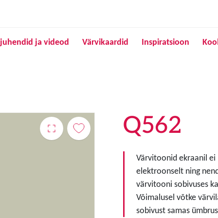
Liigu edasi põhisisu juurde
juhendid ja videod
Värvikaardid
Inspiratsioon
Koo
Q562
Värvitoonid ekraanil ei
elektroonselt ning nen
värvitooni sobivuses ka
Võimalusel võtke värvil
sobivust samas ümbruse