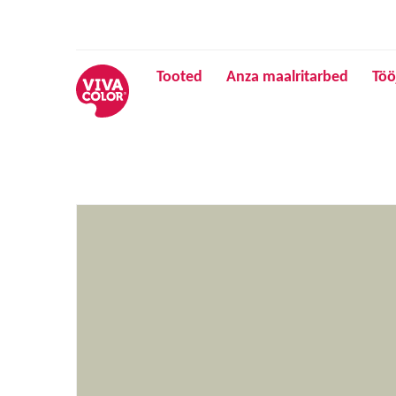
Tooted
Anza maalritarbed
Töö