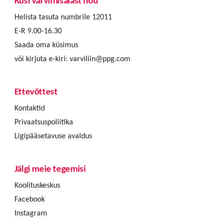
Küsi värvimisalast nõu
Helista tasuta numbrile 12011
E-R 9.00-16.30
Saada oma küsimus
või kirjuta e-kiri:
varviliin@ppg.com
Ettevõttest
Kontaktid
Privaatsuspoliitika
Ligipääsetavuse avaldus
Jälgi meie tegemisi
Koolituskeskus
Facebook
Instagram