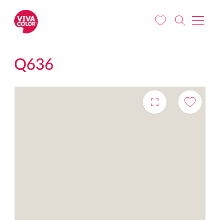
Liigu edasi põhisisu juurde
Q636