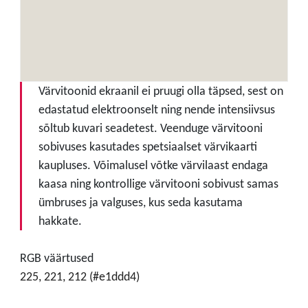
Värvitoonid ekraanil ei pruugi olla täpsed, sest on
edastatud elektroonselt ning nende intensiivsus
sõltub kuvari seadetest. Veenduge värvitooni
sobivuses kasutades spetsiaalset värvikaarti
kaupluses. Võimalusel võtke värvilaast endaga
kaasa ning kontrollige värvitooni sobivust samas
ümbruses ja valguses, kus seda kasutama
hakkate.
RGB väärtused
225, 221, 212 (#e1ddd4)