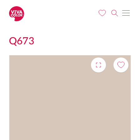
Liigu edasi põhisisu juurde
Q673