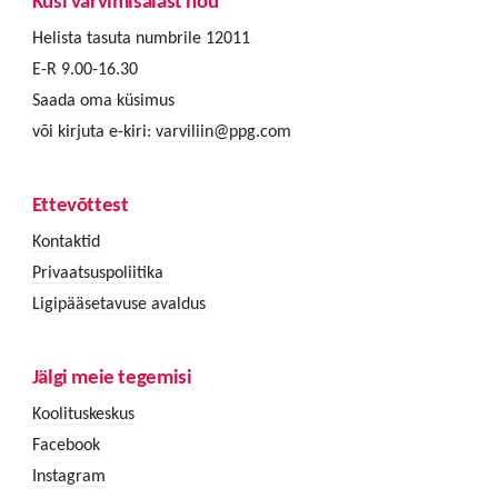
Küsi värvimisalast nõu
Helista tasuta numbrile 12011
E-R 9.00-16.30
Saada oma küsimus
või kirjuta e-kiri:
varviliin@ppg.com
Ettevõttest
Kontaktid
Privaatsuspoliitika
Ligipääsetavuse avaldus
Jälgi meie tegemisi
Koolituskeskus
Facebook
Instagram