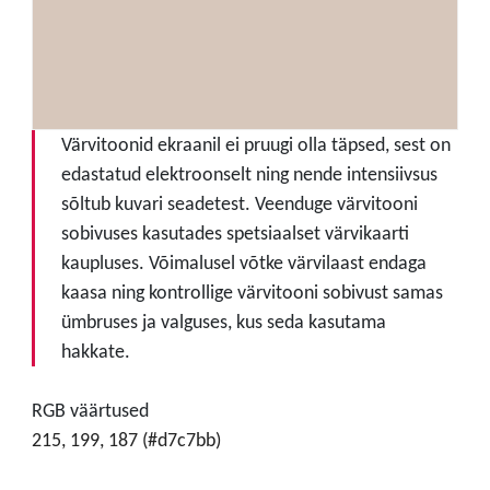
Värvitoonid ekraanil ei pruugi olla täpsed, sest on
edastatud elektroonselt ning nende intensiivsus
sõltub kuvari seadetest. Veenduge värvitooni
sobivuses kasutades spetsiaalset värvikaarti
kaupluses. Võimalusel võtke värvilaast endaga
kaasa ning kontrollige värvitooni sobivust samas
ümbruses ja valguses, kus seda kasutama
hakkate.
RGB väärtused
215, 199, 187 (#d7c7bb)