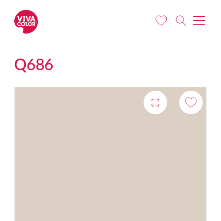
Liigu edasi põhisisu juurde
Q686