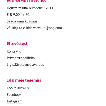
Küsi värvimisalast nõu
Helista tasuta numbrile 12011
E-R 9.00-16.30
Saada oma küsimus
või kirjuta e-kiri:
varviliin@ppg.com
Ettevõttest
Kontaktid
Privaatsuspoliitika
Ligipääsetavuse avaldus
Jälgi meie tegemisi
Koolituskeskus
Facebook
Instagram