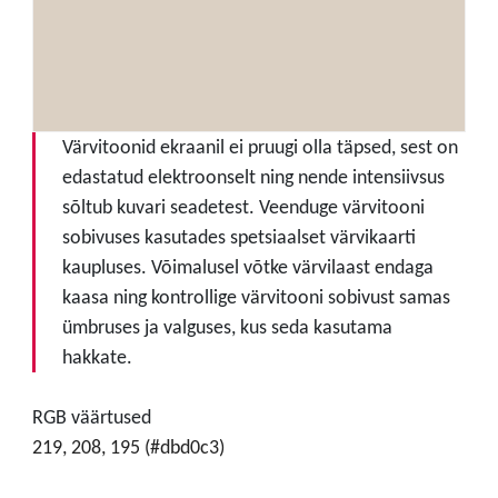
Värvitoonid ekraanil ei pruugi olla täpsed, sest on
edastatud elektroonselt ning nende intensiivsus
sõltub kuvari seadetest. Veenduge värvitooni
sobivuses kasutades spetsiaalset värvikaarti
kaupluses. Võimalusel võtke värvilaast endaga
kaasa ning kontrollige värvitooni sobivust samas
ümbruses ja valguses, kus seda kasutama
hakkate.
RGB väärtused
219, 208, 195 (#dbd0c3)