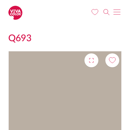
Liigu edasi põhisisu juurde
Q693