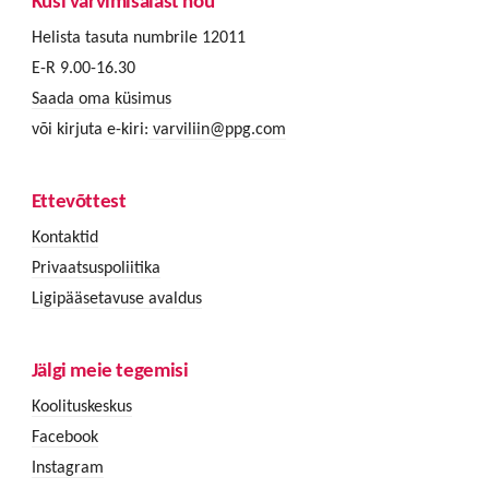
Küsi värvimisalast nõu
Helista tasuta numbrile 12011
E-R 9.00-16.30
Saada oma küsimus
või kirjuta e-kiri:
varviliin@ppg.com
Ettevõttest
Kontaktid
Privaatsuspoliitika
Ligipääsetavuse avaldus
Jälgi meie tegemisi
Koolituskeskus
Facebook
Instagram