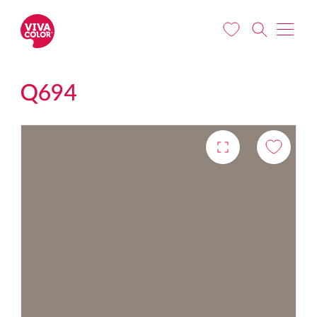
Liigu edasi põhisisu juurde
Q694