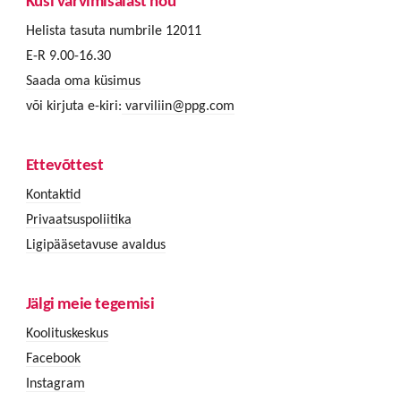
Küsi värvimisalast nõu
Helista tasuta numbrile 12011
E-R 9.00-16.30
Saada oma küsimus
või kirjuta e-kiri:
varviliin@ppg.com
Ettevõttest
Kontaktid
Privaatsuspoliitika
Ligipääsetavuse avaldus
Jälgi meie tegemisi
Koolituskeskus
Facebook
Instagram