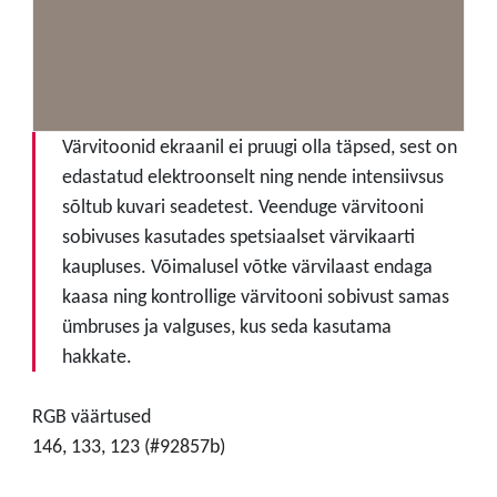
Värvitoonid ekraanil ei pruugi olla täpsed, sest on
edastatud elektroonselt ning nende intensiivsus
sõltub kuvari seadetest. Veenduge värvitooni
sobivuses kasutades spetsiaalset värvikaarti
kaupluses. Võimalusel võtke värvilaast endaga
kaasa ning kontrollige värvitooni sobivust samas
ümbruses ja valguses, kus seda kasutama
hakkate.
RGB väärtused
146, 133, 123 (#92857b)