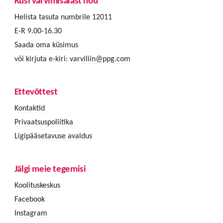
Küsi värvimisalast nõu
Helista tasuta numbrile 12011
E-R 9.00-16.30
Saada oma küsimus
või kirjuta e-kiri:
varviliin@ppg.com
Ettevõttest
Kontaktid
Privaatsuspoliitika
Ligipääsetavuse avaldus
Jälgi meie tegemisi
Koolituskeskus
Facebook
Instagram