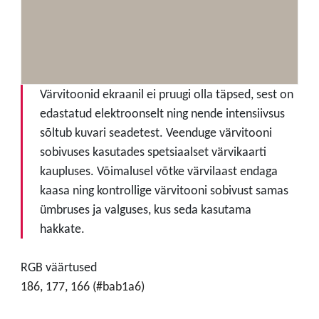
Värvitoonid ekraanil ei pruugi olla täpsed, sest on
edastatud elektroonselt ning nende intensiivsus
sõltub kuvari seadetest. Veenduge värvitooni
sobivuses kasutades spetsiaalset värvikaarti
kaupluses. Võimalusel võtke värvilaast endaga
kaasa ning kontrollige värvitooni sobivust samas
ümbruses ja valguses, kus seda kasutama
hakkate.
RGB väärtused
186, 177, 166 (#bab1a6)