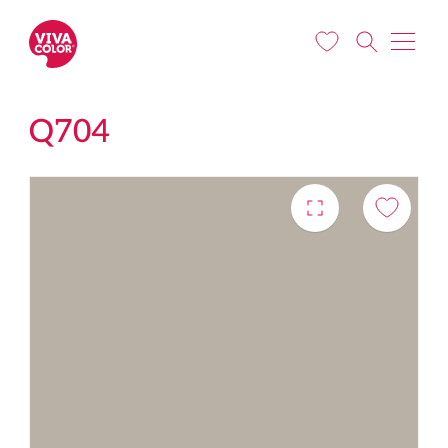
Liigu edasi põhisisu juurde
Q704