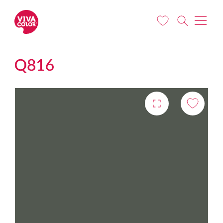
Liigu edasi põhisisu juurde
Q816