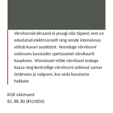
Värvitoonid ekraanil ei pruugi olla täpsed, sest on
edastatud elektroonselt ning nende intensiivsus
sõltub kuvari seadetest. Veenduge värvitooni
sobivuses kasutades spetsiaalset värvikaarti
kaupluses. Võimalusel võtke värvilaast endaga
kaasa ning kontrollige värvitooni sobivust samas
ümbruses ja valguses, kus seda kasutama
hakkate.
RGB väärtused
82, 88, 80 (#525850)