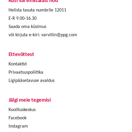
Küsi värvimisalast nõu
Helista tasuta numbrile 12011
E-R 9.00-16.30
Saada oma küsimus
või kirjuta e-kiri:
varviliin@ppg.com
Ettevõttest
Kontaktid
Privaatsuspoliitika
Ligipääsetavuse avaldus
Jälgi meie tegemisi
Koolituskeskus
Facebook
Instagram