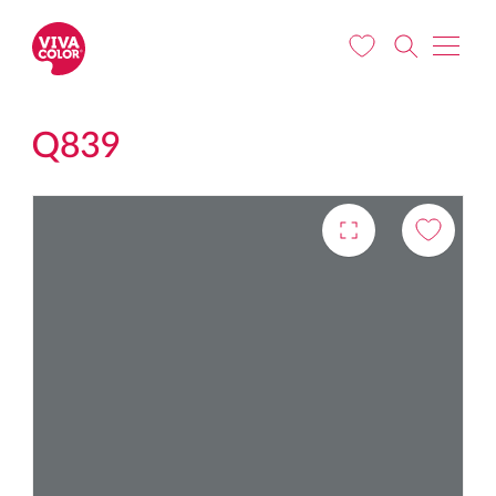
Liigu edasi põhisisu juurde
Q839