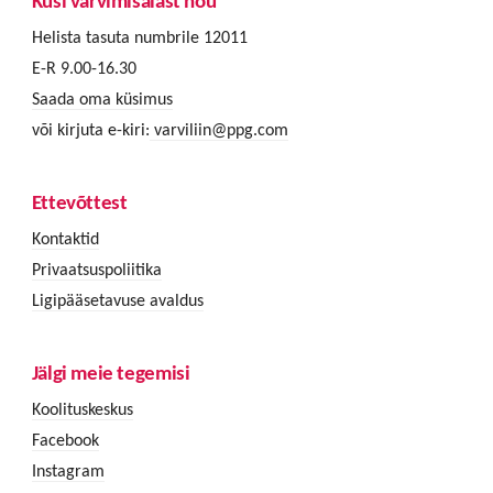
Küsi värvimisalast nõu
Helista tasuta numbrile 12011
E-R 9.00-16.30
Saada oma küsimus
või kirjuta e-kiri:
varviliin@ppg.com
Ettevõttest
Kontaktid
Privaatsuspoliitika
Ligipääsetavuse avaldus
Jälgi meie tegemisi
Koolituskeskus
Facebook
Instagram