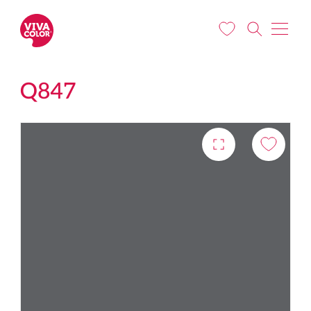
Liigu edasi põhisisu juurde
Q847