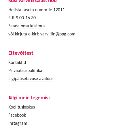
Küsi värvimisalast nõu
Helista tasuta numbrile 12011
E-R 9.00-16.30
Saada oma küsimus
või kirjuta e-kiri:
varviliin@ppg.com
Ettevõttest
Kontaktid
Privaatsuspoliitika
Ligipääsetavuse avaldus
Jälgi meie tegemisi
Koolituskeskus
Facebook
Instagram