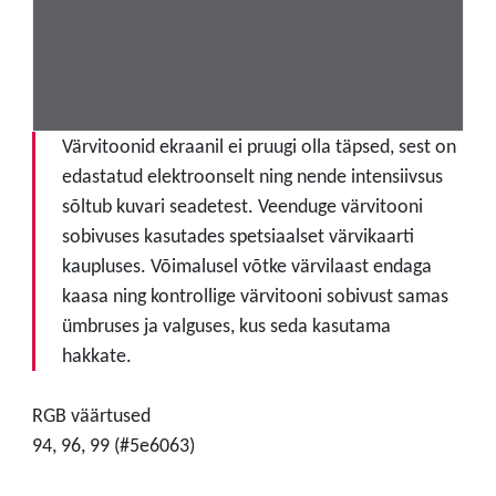
Värvitoonid ekraanil ei pruugi olla täpsed, sest on
edastatud elektroonselt ning nende intensiivsus
sõltub kuvari seadetest. Veenduge värvitooni
sobivuses kasutades spetsiaalset värvikaarti
kaupluses. Võimalusel võtke värvilaast endaga
kaasa ning kontrollige värvitooni sobivust samas
ümbruses ja valguses, kus seda kasutama
hakkate.
RGB väärtused
94, 96, 99 (#5e6063)