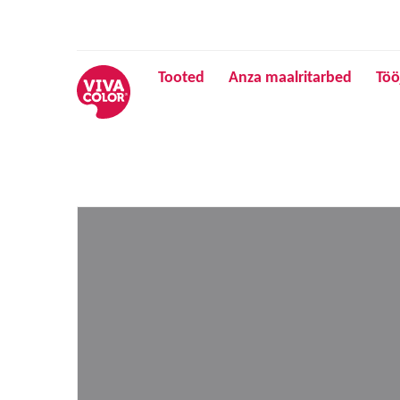
Tooted
Anza maalritarbed
Töö