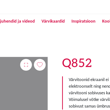
Liigu edasi põhisisu juurde
juhendid ja videod
Värvikaardid
Inspiratsioon
Koo
Q852
Värvitoonid ekraanil ei
elektroonselt ning nen
värvitooni sobivuses ka
Võimalusel võtke värvil
sobivust samas ümbruse