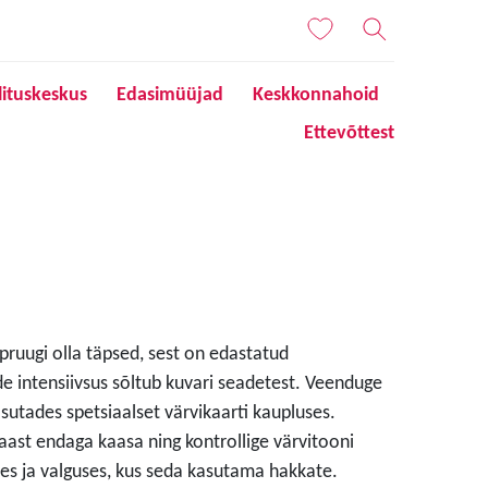
lituskeskus
Edasimüüjad
Keskkonnahoid
Ettevõttest
 pruugi olla täpsed, sest on edastatud
de intensiivsus sõltub kuvari seadetest. Veenduge
sutades spetsiaalset värvikaarti kaupluses.
aast endaga kaasa ning kontrollige värvitooni
s ja valguses, kus seda kasutama hakkate.