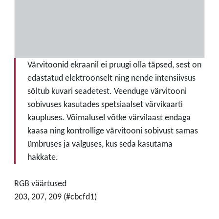
Värvitoonid ekraanil ei pruugi olla täpsed, sest on
edastatud elektroonselt ning nende intensiivsus
sõltub kuvari seadetest. Veenduge värvitooni
sobivuses kasutades spetsiaalset värvikaarti
kaupluses. Võimalusel võtke värvilaast endaga
kaasa ning kontrollige värvitooni sobivust samas
ümbruses ja valguses, kus seda kasutama
hakkate.
RGB väärtused
203, 207, 209 (#cbcfd1)