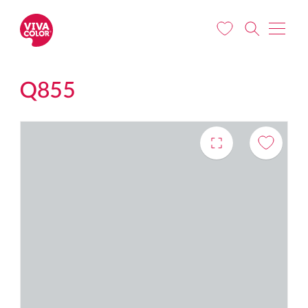
Liigu edasi põhisisu juurde
Q855