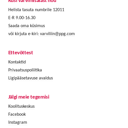
Küsi värvimisalast nõu
Helista tasuta numbrile 12011
E-R 9.00-16.30
Saada oma küsimus
või kirjuta e-kiri:
varviliin@ppg.com
Ettevõttest
Kontaktid
Privaatsuspoliitika
Ligipääsetavuse avaldus
Jälgi meie tegemisi
Koolituskeskus
Facebook
Instagram