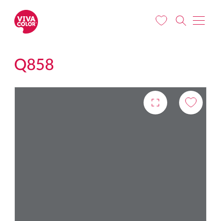
Liigu edasi põhisisu juurde
Q858