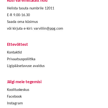
Küsi värvimisalast nõu
Helista tasuta numbrile 12011
E-R 9.00-16.30
Saada oma küsimus
või kirjuta e-kiri:
varviliin@ppg.com
Ettevõttest
Kontaktid
Privaatsuspoliitika
Ligipääsetavuse avaldus
Jälgi meie tegemisi
Koolituskeskus
Facebook
Instagram