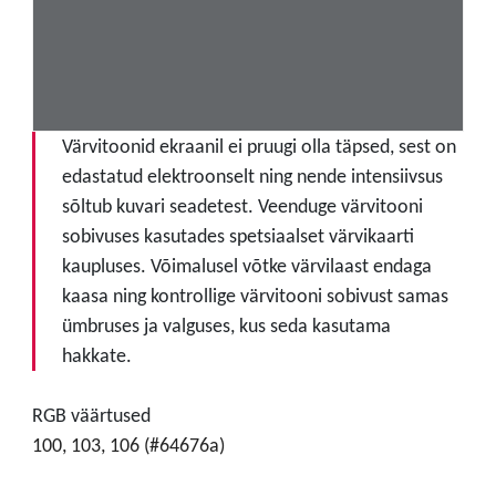
Värvitoonid ekraanil ei pruugi olla täpsed, sest on
edastatud elektroonselt ning nende intensiivsus
sõltub kuvari seadetest. Veenduge värvitooni
sobivuses kasutades spetsiaalset värvikaarti
kaupluses. Võimalusel võtke värvilaast endaga
kaasa ning kontrollige värvitooni sobivust samas
ümbruses ja valguses, kus seda kasutama
hakkate.
RGB väärtused
100, 103, 106 (#64676a)