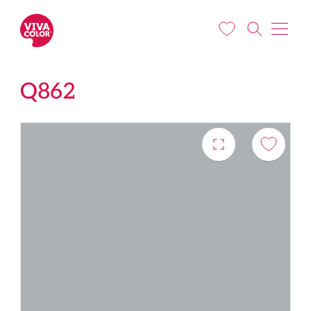
Liigu edasi põhisisu juurde
Q862