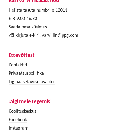
Küsi värvimisalast nõu
Helista tasuta numbrile 12011
E-R 9.00-16.30
Saada oma küsimus
või kirjuta e-kiri:
varviliin@ppg.com
Ettevõttest
Kontaktid
Privaatsuspoliitika
Ligipääsetavuse avaldus
Jälgi meie tegemisi
Koolituskeskus
Facebook
Instagram