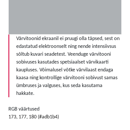
Värvitoonid ekraanil ei pruugi olla täpsed, sest on
edastatud elektroonselt ning nende intensiivsus
sõltub kuvari seadetest. Veenduge värvitooni
sobivuses kasutades spetsiaalset värvikaarti
kaupluses. Võimalusel võtke värvilaast endaga
kaasa ning kontrollige värvitooni sobivust samas
ümbruses ja valguses, kus seda kasutama
hakkate.
RGB väärtused
173, 177, 180 (#adb1b4)