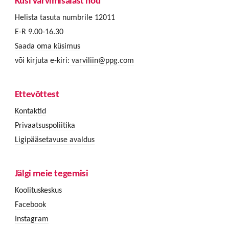
Küsi värvimisalast nõu
Helista tasuta numbrile 12011
E-R 9.00-16.30
Saada oma küsimus
või kirjuta e-kiri:
varviliin@ppg.com
Ettevõttest
Kontaktid
Privaatsuspoliitika
Ligipääsetavuse avaldus
Jälgi meie tegemisi
Koolituskeskus
Facebook
Instagram