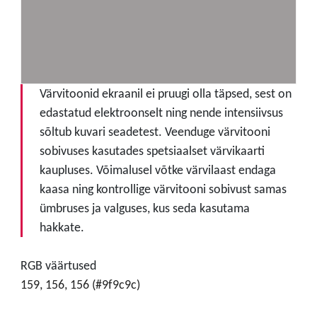
Värvitoonid ekraanil ei pruugi olla täpsed, sest on
edastatud elektroonselt ning nende intensiivsus
sõltub kuvari seadetest. Veenduge värvitooni
sobivuses kasutades spetsiaalset värvikaarti
kaupluses. Võimalusel võtke värvilaast endaga
kaasa ning kontrollige värvitooni sobivust samas
ümbruses ja valguses, kus seda kasutama
hakkate.
RGB väärtused
159, 156, 156 (#9f9c9c)