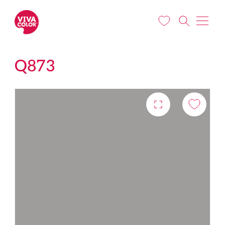
Liigu edasi põhisisu juurde
Q873