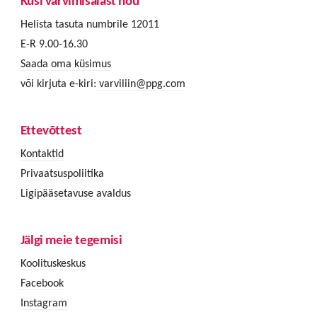
Küsi värvimisalast nõu
Helista tasuta numbrile 12011
E-R 9.00-16.30
Saada oma küsimus
või kirjuta e-kiri:
varviliin@ppg.com
Ettevõttest
Kontaktid
Privaatsuspoliitika
Ligipääsetavuse avaldus
Jälgi meie tegemisi
Koolituskeskus
Facebook
Instagram