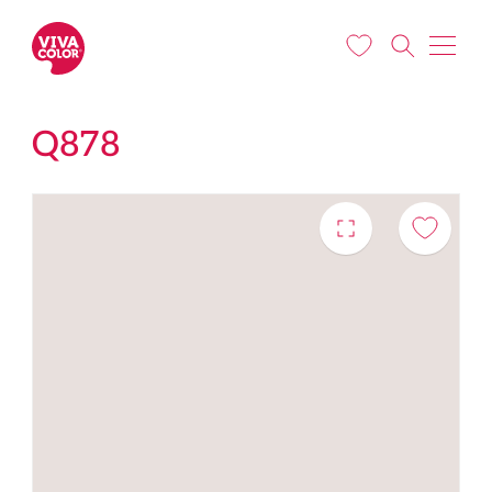
Liigu edasi põhisisu juurde
Q878