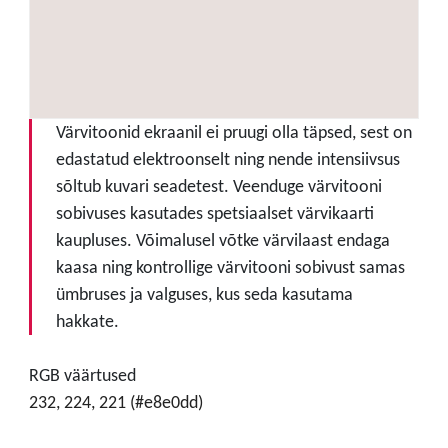
Värvitoonid ekraanil ei pruugi olla täpsed, sest on
edastatud elektroonselt ning nende intensiivsus
sõltub kuvari seadetest. Veenduge värvitooni
sobivuses kasutades spetsiaalset värvikaarti
kaupluses. Võimalusel võtke värvilaast endaga
kaasa ning kontrollige värvitooni sobivust samas
ümbruses ja valguses, kus seda kasutama
hakkate.
RGB väärtused
232, 224, 221 (#e8e0dd)