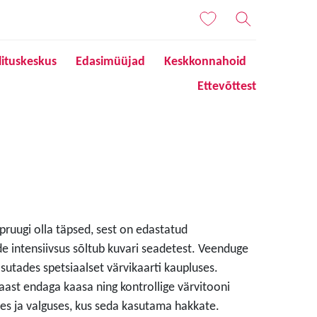
lituskeskus
Edasimüüjad
Keskkonnahoid
Ettevõttest
 pruugi olla täpsed, sest on edastatud
de intensiivsus sõltub kuvari seadetest. Veenduge
sutades spetsiaalset värvikaarti kaupluses.
aast endaga kaasa ning kontrollige värvitooni
s ja valguses, kus seda kasutama hakkate.