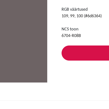
RGB väärtused
109, 99, 100 (#6d6364)
NCS toon
6704-R08B