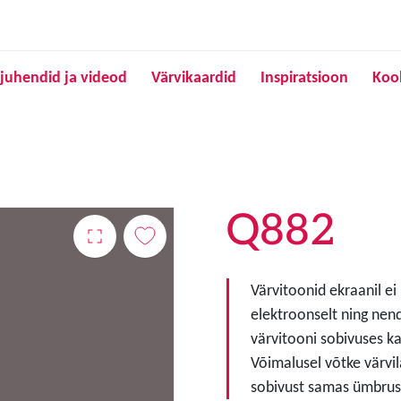
Liigu edasi põhisisu juurde
juhendid ja videod
Värvikaardid
Inspiratsioon
Koo
Q882
Värvitoonid ekraanil ei
elektroonselt ning nen
värvitooni sobivuses ka
Võimalusel võtke värvil
sobivust samas ümbruse