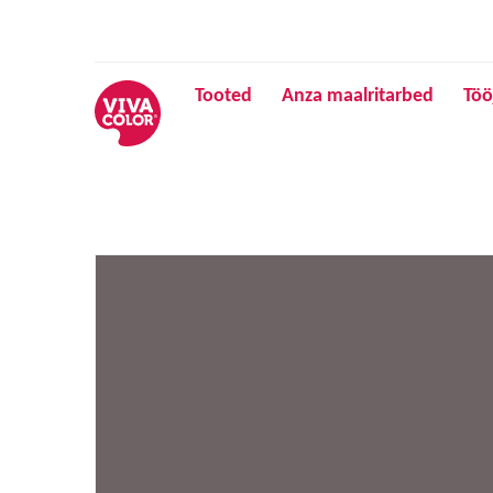
Tooted
Anza maalritarbed
Töö