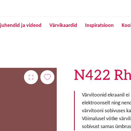
Liigu edasi põhisisu juurde
juhendid ja videod
Värvikaardid
Inspiratsioon
Koo
N422 Rh
Värvitoonid ekraanil ei
elektroonselt ning nen
värvitooni sobivuses ka
Võimalusel võtke värvil
sobivust samas ümbruse