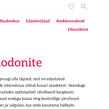
lituskeskus
Edasimüüjad
Keskkonnahoid
Ettevõttest
odonite
 pruugi olla täpsed, sest on edastatud
de intensiivsus sõltub kuvari seadetest. Veenduge
sutades spetsiaalset värvikaarti kaupluses.
aast endaga kaasa ning kontrollige värvitooni
s ja valguses, kus seda kasutama hakkate.