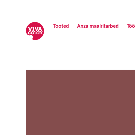
Tooted
Anza maalritarbed
Töö