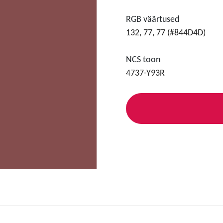
RGB väärtused
132, 77, 77 (#844D4D)
NCS toon
4737-Y93R