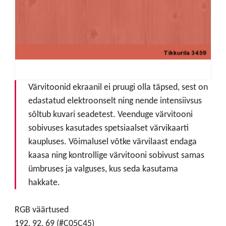
Värvitoonid ekraanil ei pruugi olla täpsed, sest on
edastatud elektroonselt ning nende intensiivsus
sõltub kuvari seadetest. Veenduge värvitooni
sobivuses kasutades spetsiaalset värvikaarti
kaupluses. Võimalusel võtke värvilaast endaga
kaasa ning kontrollige värvitooni sobivust samas
ümbruses ja valguses, kus seda kasutama
hakkate.
RGB väärtused
192, 92, 69 (#C05C45)