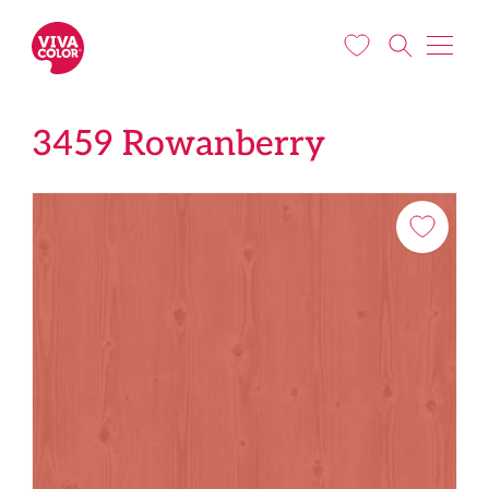
Liigu edasi põhisisu juurde
3459 Rowanberry