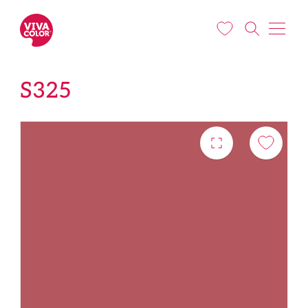
Liigu edasi põhisisu juurde
S325