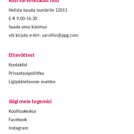
Küsi värvimisalast nõu
Helista tasuta numbrile 12011
E-R 9.00-16.30
Saada oma küsimus
või kirjuta e-kiri:
varviliin@ppg.com
Ettevõttest
Kontaktid
Privaatsuspoliitika
Ligipääsetavuse avaldus
Jälgi meie tegemisi
Koolituskeskus
Facebook
Instagram