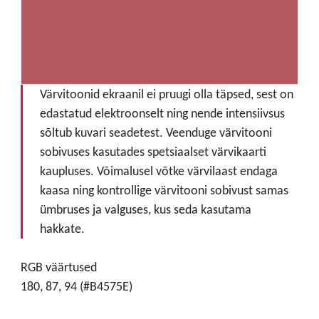
Värvitoonid ekraanil ei pruugi olla täpsed, sest on
edastatud elektroonselt ning nende intensiivsus
sõltub kuvari seadetest. Veenduge värvitooni
sobivuses kasutades spetsiaalset värvikaarti
kaupluses. Võimalusel võtke värvilaast endaga
kaasa ning kontrollige värvitooni sobivust samas
ümbruses ja valguses, kus seda kasutama
hakkate.
RGB väärtused
180, 87, 94 (#B4575E)