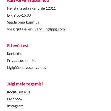
Küsi värvimisalast nõu
Helista tasuta numbrile 12011
E-R 9.00-16.30
Saada oma küsimus
või kirjuta e-kiri:
varviliin@ppg.com
Ettevõttest
Kontaktid
Privaatsuspoliitika
Ligipääsetavuse avaldus
Jälgi meie tegemisi
Koolituskeskus
Facebook
Instagram