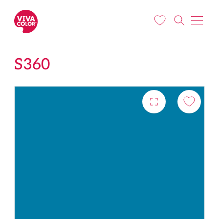
Liigu edasi põhisisu juurde
S360