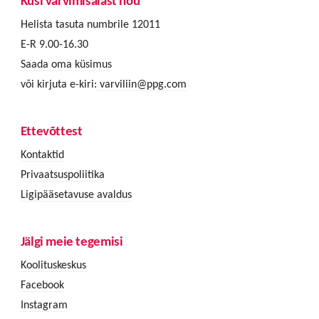
Küsi värvimisalast nõu
Helista tasuta numbrile 12011
E-R 9.00-16.30
Saada oma küsimus
või kirjuta e-kiri:
varviliin@ppg.com
Ettevõttest
Kontaktid
Privaatsuspoliitika
Ligipääsetavuse avaldus
Jälgi meie tegemisi
Koolituskeskus
Facebook
Instagram