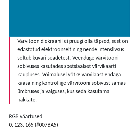
Värvitoonid ekraanil ei pruugi olla täpsed, sest on
edastatud elektroonselt ning nende intensiivsus
sõltub kuvari seadetest. Veenduge värvitooni
sobivuses kasutades spetsiaalset värvikaarti
kaupluses. Võimalusel võtke värvilaast endaga
kaasa ning kontrollige värvitooni sobivust samas
ümbruses ja valguses, kus seda kasutama
hakkate.
RGB väärtused
0, 123, 165 (#007BA5)