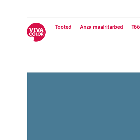
Tooted
Anza maalritarbed
Töö