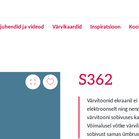
Liigu edasi põhisisu juurde
juhendid ja videod
Värvikaardid
Inspiratsioon
Koo
S362
Värvitoonid ekraanil ei
elektroonselt ning nen
värvitooni sobivuses ka
Võimalusel võtke värvil
sobivust samas ümbruse