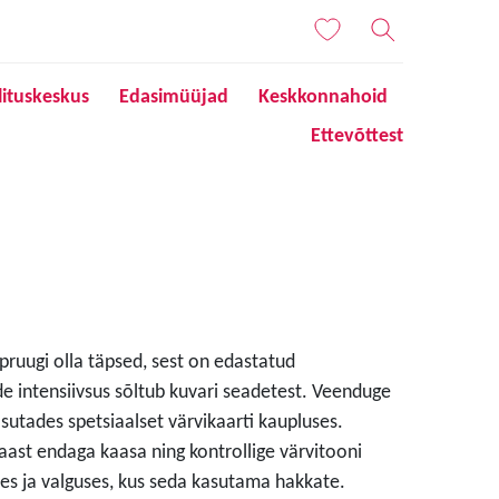
lituskeskus
Edasimüüjad
Keskkonnahoid
Ettevõttest
 pruugi olla täpsed, sest on edastatud
de intensiivsus sõltub kuvari seadetest. Veenduge
sutades spetsiaalset värvikaarti kaupluses.
aast endaga kaasa ning kontrollige värvitooni
s ja valguses, kus seda kasutama hakkate.