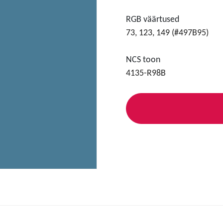
RGB väärtused
73, 123, 149 (#497B95)
NCS toon
4135-R98B