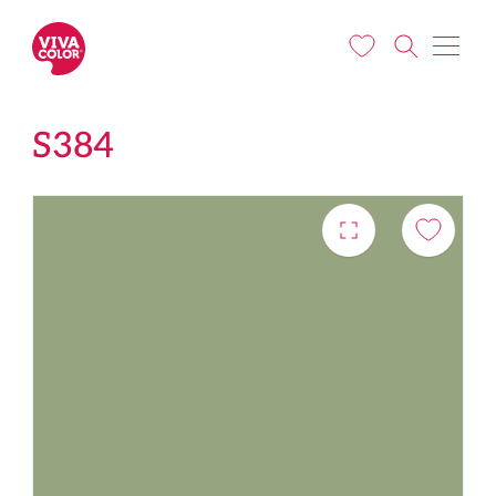
Liigu edasi põhisisu juurde
S384