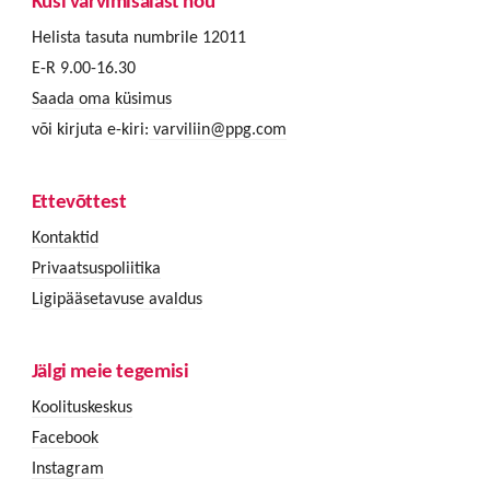
Küsi värvimisalast nõu
Helista tasuta numbrile 12011
E-R 9.00-16.30
Saada oma küsimus
või kirjuta e-kiri:
varviliin@ppg.com
Ettevõttest
Kontaktid
Privaatsuspoliitika
Ligipääsetavuse avaldus
Jälgi meie tegemisi
Koolituskeskus
Facebook
Instagram