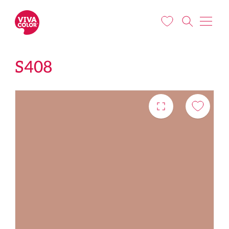
Liigu edasi põhisisu juurde
S408