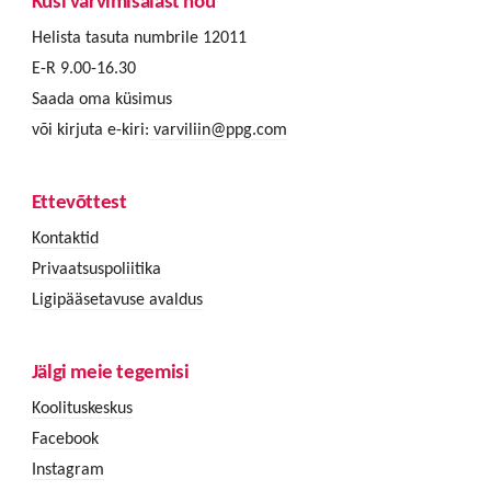
Küsi värvimisalast nõu
Helista tasuta numbrile 12011
E-R 9.00-16.30
Saada oma küsimus
või kirjuta e-kiri:
varviliin@ppg.com
Ettevõttest
Kontaktid
Privaatsuspoliitika
Ligipääsetavuse avaldus
Jälgi meie tegemisi
Koolituskeskus
Facebook
Instagram