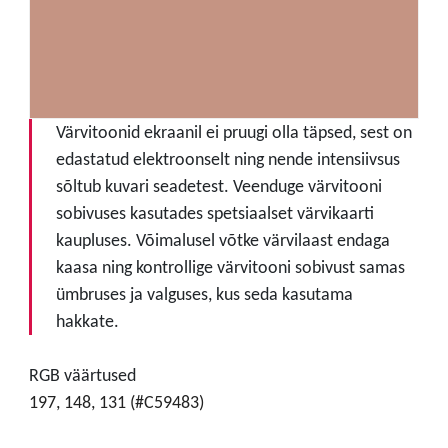
Värvitoonid ekraanil ei pruugi olla täpsed, sest on
edastatud elektroonselt ning nende intensiivsus
sõltub kuvari seadetest. Veenduge värvitooni
sobivuses kasutades spetsiaalset värvikaarti
kaupluses. Võimalusel võtke värvilaast endaga
kaasa ning kontrollige värvitooni sobivust samas
ümbruses ja valguses, kus seda kasutama
hakkate.
RGB väärtused
197, 148, 131 (#C59483)