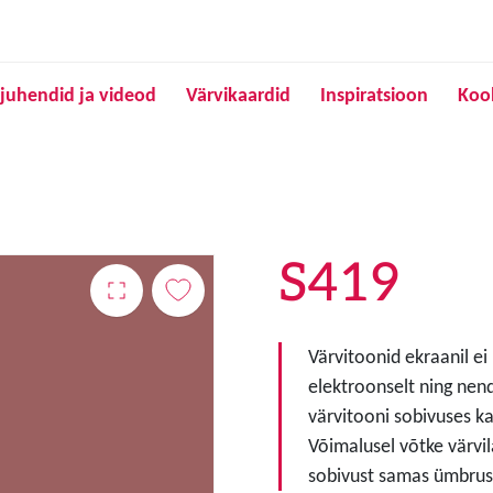
Liigu edasi põhisisu juurde
juhendid ja videod
Värvikaardid
Inspiratsioon
Koo
S419
Värvitoonid ekraanil ei
elektroonselt ning nen
värvitooni sobivuses ka
Võimalusel võtke värvil
sobivust samas ümbruse