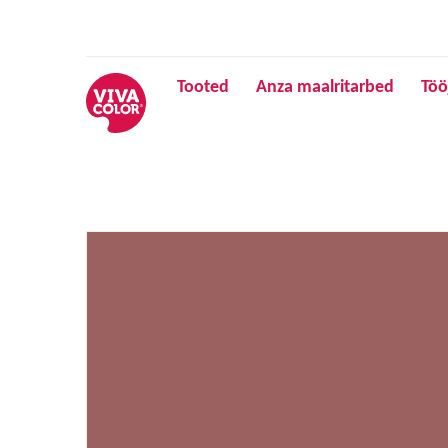
Tooted
Anza maalritarbed
Töö