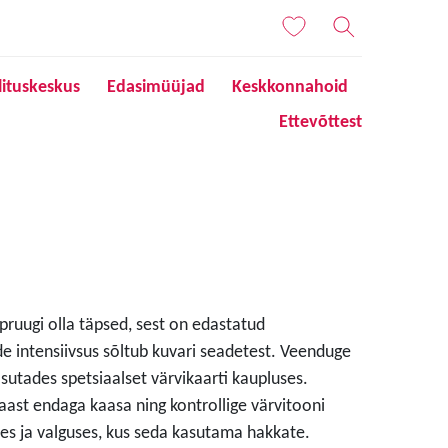
lituskeskus
Edasimüüjad
Keskkonnahoid
Ettevõttest
 pruugi olla täpsed, sest on edastatud
de intensiivsus sõltub kuvari seadetest. Veenduge
sutades spetsiaalset värvikaarti kaupluses.
aast endaga kaasa ning kontrollige värvitooni
s ja valguses, kus seda kasutama hakkate.