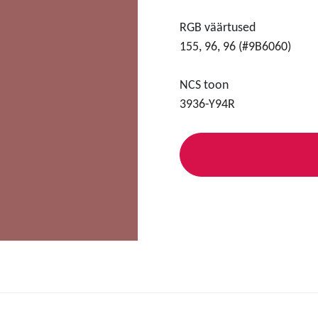
RGB väärtused
155, 96, 96 (#9B6060)
NCS toon
3936-Y94R