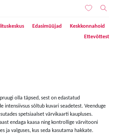
lituskeskus
Edasimüüjad
Keskkonnahoid
Ettevõttest
 pruugi olla täpsed, sest on edastatud
de intensiivsus sõltub kuvari seadetest. Veenduge
sutades spetsiaalset värvikaarti kaupluses.
aast endaga kaasa ning kontrollige värvitooni
s ja valguses, kus seda kasutama hakkate.