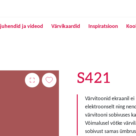
Liigu edasi põhisisu juurde
juhendid ja videod
Värvikaardid
Inspiratsioon
Koo
S421
Värvitoonid ekraanil ei
elektroonselt ning nen
värvitooni sobivuses ka
Võimalusel võtke värvil
sobivust samas ümbruse