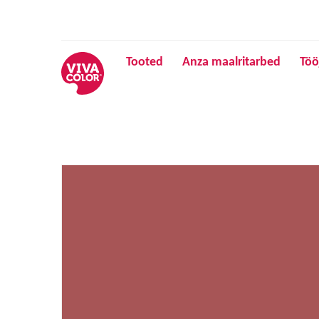
Tooted
Anza maalritarbed
Töö