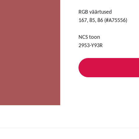
RGB väärtused
167, 85, 86 (#A75556)
NCS toon
2953-Y93R