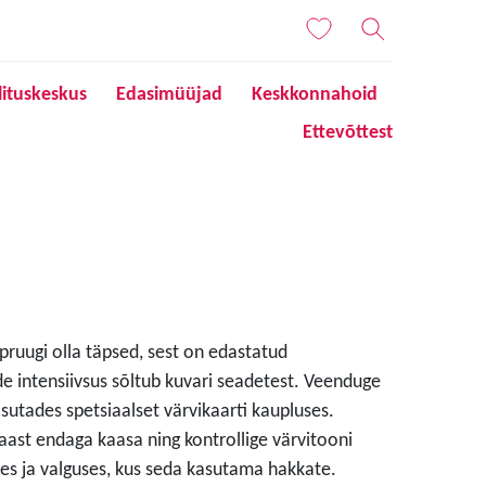
lituskeskus
Edasimüüjad
Keskkonnahoid
Ettevõttest
 pruugi olla täpsed, sest on edastatud
de intensiivsus sõltub kuvari seadetest. Veenduge
sutades spetsiaalset värvikaarti kaupluses.
aast endaga kaasa ning kontrollige värvitooni
s ja valguses, kus seda kasutama hakkate.