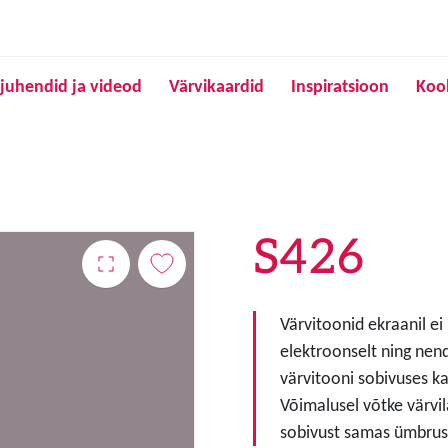
Liigu edasi põhisisu juurde
juhendid ja videod
Värvikaardid
Inspiratsioon
Koo
S426
Värvitoonid ekraanil ei
elektroonselt ning nen
värvitooni sobivuses ka
Võimalusel võtke värvil
sobivust samas ümbruse