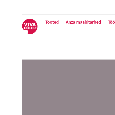
Tooted
Anza maalritarbed
Töö