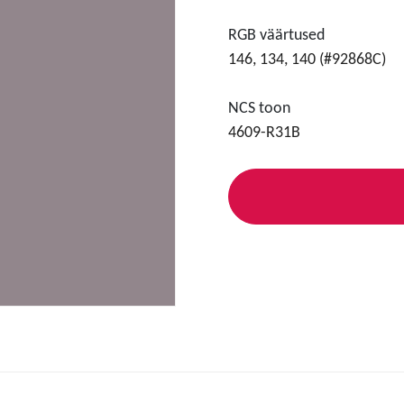
RGB väärtused
146, 134, 140 (#92868C)
NCS toon
4609-R31B