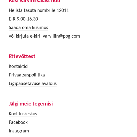
Küsi värvimisalast nõu
Helista tasuta numbrile 12011
E-R 9.00-16.30
Saada oma küsimus
või kirjuta e-kiri:
varviliin@ppg.com
Ettevõttest
Kontaktid
Privaatsuspoliitika
Ligipääsetavuse avaldus
Jälgi meie tegemisi
Koolituskeskus
Facebook
Instagram