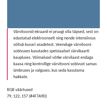
Värvitoonid ekraanil ei pruugi olla täpsed, sest on
edastatud elektroonselt ning nende intensiivsus
sõltub kuvari seadetest. Veenduge värvitooni
sobivuses kasutades spetsiaalset värvikaarti
kaupluses. Võimalusel võtke värvilaast endaga
kaasa ning kontrollige värvitooni sobivust samas
ümbruses ja valguses, kus seda kasutama
hakkate.
RGB väärtused
79, 122, 157 (#4F7A9D)