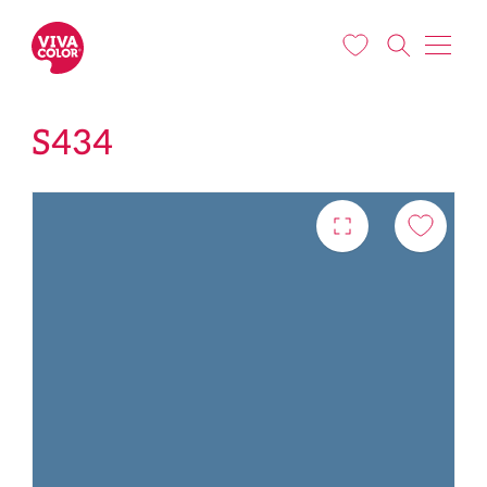
Liigu edasi põhisisu juurde
S434