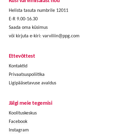
Küsi värvimisalast nõu
Helista tasuta numbrile 12011
E-R 9.00-16.30
Saada oma küsimus
või kirjuta e-kiri:
varviliin@ppg.com
Ettevõttest
Kontaktid
Privaatsuspoliitika
Ligipääsetavuse avaldus
Jälgi meie tegemisi
Koolituskeskus
Facebook
Instagram