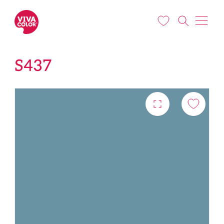
Liigu edasi põhisisu juurde
S437