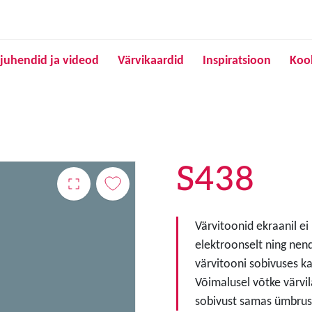
Liigu edasi põhisisu juurde
juhendid ja videod
Värvikaardid
Inspiratsioon
Koo
S438
Värvitoonid ekraanil ei
elektroonselt ning nen
värvitooni sobivuses ka
Võimalusel võtke värvil
sobivust samas ümbruse