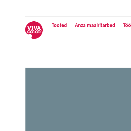
Tooted
Anza maalritarbed
Töö