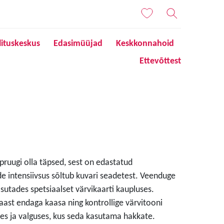
lituskeskus
Edasimüüjad
Keskkonnahoid
Ettevõttest
 pruugi olla täpsed, sest on edastatud
de intensiivsus sõltub kuvari seadetest. Veenduge
sutades spetsiaalset värvikaarti kaupluses.
aast endaga kaasa ning kontrollige värvitooni
s ja valguses, kus seda kasutama hakkate.