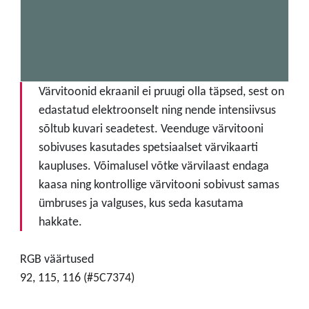
Värvitoonid ekraanil ei pruugi olla täpsed, sest on
edastatud elektroonselt ning nende intensiivsus
sõltub kuvari seadetest. Veenduge värvitooni
sobivuses kasutades spetsiaalset värvikaarti
kaupluses. Võimalusel võtke värvilaast endaga
kaasa ning kontrollige värvitooni sobivust samas
ümbruses ja valguses, kus seda kasutama
hakkate.
RGB väärtused
92, 115, 116 (#5C7374)