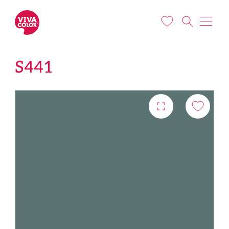
Liigu edasi põhisisu juurde
S441