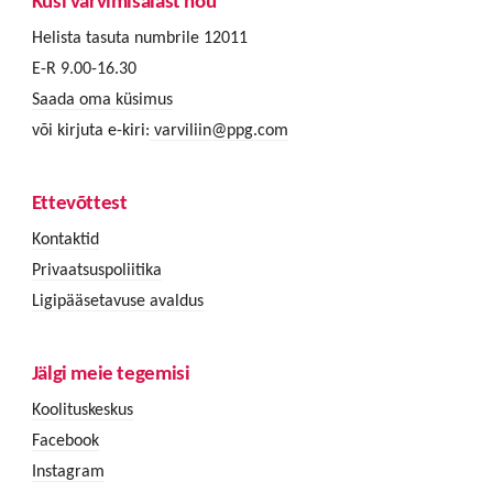
Küsi värvimisalast nõu
Helista tasuta numbrile 12011
E-R 9.00-16.30
Saada oma küsimus
või kirjuta e-kiri:
varviliin@ppg.com
Ettevõttest
Kontaktid
Privaatsuspoliitika
Ligipääsetavuse avaldus
Jälgi meie tegemisi
Koolituskeskus
Facebook
Instagram