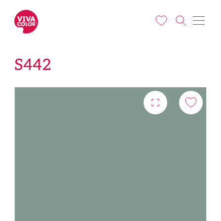
Liigu edasi põhisisu juurde
S442