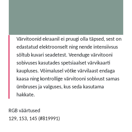
Värvitoonid ekraanil ei pruugi olla täpsed, sest on
edastatud elektroonselt ning nende intensiivsus
sõltub kuvari seadetest. Veenduge värvitooni
sobivuses kasutades spetsiaalset värvikaarti
kaupluses. Võimalusel võtke värvilaast endaga
kaasa ning kontrollige värvitooni sobivust samas
ümbruses ja valguses, kus seda kasutama
hakkate.
RGB väärtused
129, 153, 145 (#819991)