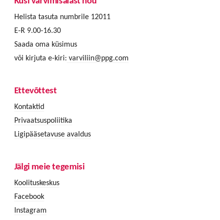
Küsi värvimisalast nõu
Helista tasuta numbrile 12011
E-R 9.00-16.30
Saada oma küsimus
või kirjuta e-kiri:
varviliin@ppg.com
Ettevõttest
Kontaktid
Privaatsuspoliitika
Ligipääsetavuse avaldus
Jälgi meie tegemisi
Koolituskeskus
Facebook
Instagram