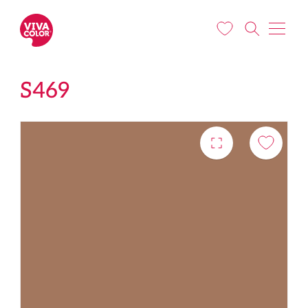
Liigu edasi põhisisu juurde
S469