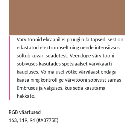
Värvitoonid ekraanil ei pruugi olla täpsed, sest on
edastatud elektroonselt ning nende intensiivsus
sõltub kuvari seadetest. Veenduge värvitooni
sobivuses kasutades spetsiaalset värvikaarti
kaupluses. Võimalusel võtke värvilaast endaga
kaasa ning kontrollige värvitooni sobivust samas
ümbruses ja valguses, kus seda kasutama
hakkate.
RGB väärtused
163, 119, 94 (#A3775E)