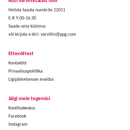
Küsi värvimisalast nõu
Helista tasuta numbrile 12011
E-R 9.00-16.30
Saada oma küsimus
või kirjuta e-kiri:
varviliin@ppg.com
Ettevõttest
Kontaktid
Privaatsuspoliitika
Ligipääsetavuse avaldus
Jälgi meie tegemisi
Koolituskeskus
Facebook
Instagram