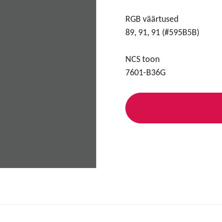
RGB väärtused
89, 91, 91 (#595B5B)
NCS toon
7601-B36G