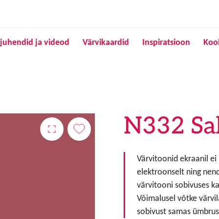
Liigu edasi põhisisu juurde
juhendid ja videod
Värvikaardid
Inspiratsioon
Koo
N332 Sa
Värvitoonid ekraanil ei
elektroonselt ning nen
värvitooni sobivuses ka
Võimalusel võtke värvil
sobivust samas ümbruse