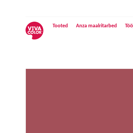
Tooted
Anza maalritarbed
Töö