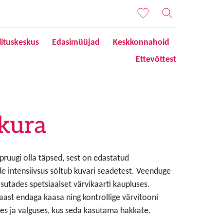
lituskeskus
Edasimüüjad
Keskkonnahoid
Ettevõttest
kura
 pruugi olla täpsed, sest on edastatud
de intensiivsus sõltub kuvari seadetest. Veenduge
sutades spetsiaalset värvikaarti kaupluses.
aast endaga kaasa ning kontrollige värvitooni
s ja valguses, kus seda kasutama hakkate.