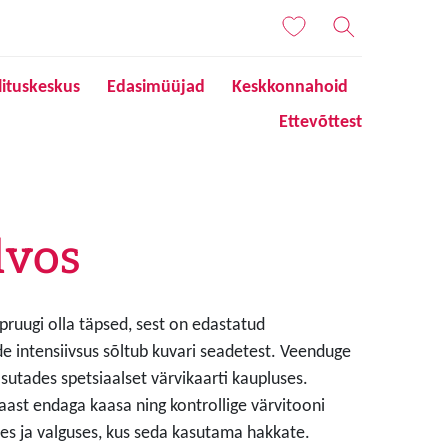
lituskeskus
Edasimüüjad
Keskkonnahoid
Ettevõttest
lvos
 pruugi olla täpsed, sest on edastatud
de intensiivsus sõltub kuvari seadetest. Veenduge
sutades spetsiaalset värvikaarti kaupluses.
aast endaga kaasa ning kontrollige värvitooni
s ja valguses, kus seda kasutama hakkate.