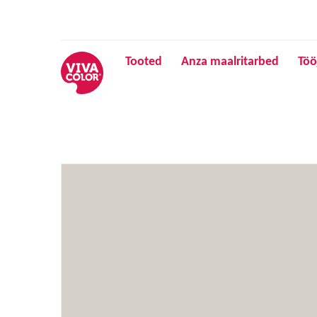
Tooted
Anza maalritarbed
Töö