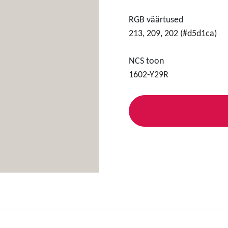
RGB väärtused
213, 209, 202 (#d5d1ca)
NCS toon
1602-Y29R