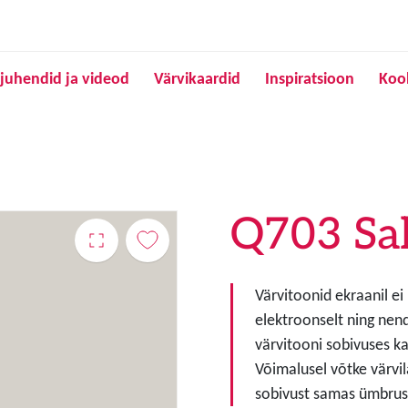
Liigu edasi põhisisu juurde
juhendid ja videod
Värvikaardid
Inspiratsioon
Koo
Q703 Sa
Värvitoonid ekraanil ei
elektroonselt ning nen
värvitooni sobivuses ka
Võimalusel võtke värvil
sobivust samas ümbruse